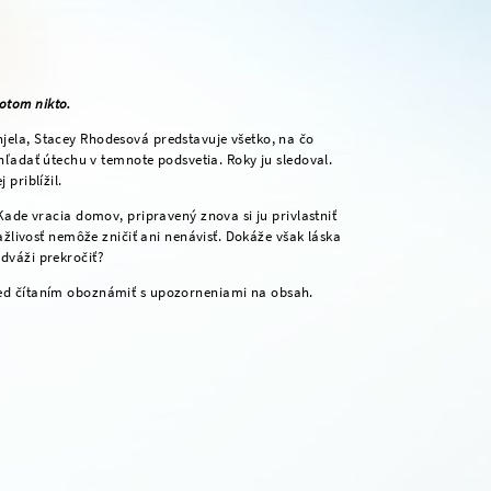
otom nikto.
njela, Stacey Rhodesová predstavuje všetko, na čo
hľadať útechu v temnote podsvetia. Roky ju sledoval.
 priblížil.
 Kade vracia domov, pripravený znova si ju privlastniť
ťažlivosť nemôže zničiť ani nenávisť. Dokáže však láska
odváži prekročiť?
red čítaním oboznámiť s upozorneniami na obsah.