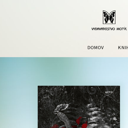
DOMOV
KNI
SLOVENSKÁ BELETRIA
POPU
LITE
ROMÁNY
ROZVO
HISTORICKÉ ROMÁNY
ZDRAV
ŠPORT
AUTOB