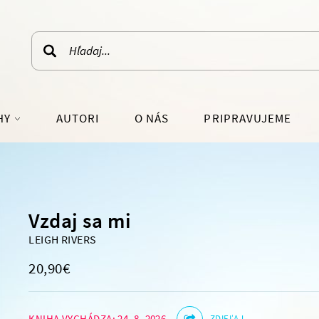
HY
AUTORI
O NÁS
PRIPRAVUJEME
LÁRNO-NÁUČNÁ
SVETOVÁ BELETRIA
RATÚRA
SKUTOČNÉ PRÍBEHY
Vzdaj sa mi
J OSOBNOSTI
PRE MLÁDEŽ
LEIGH RIVERS
IE A ŽIVOTNÝ ŠTÝL
FANTASY, SCI-FI
HISTORICKÉ ROMÁNY
20,90€
IOGRAFIE
DETEKTÍVKY, TRILERY
ARCHÍV
KNIHA VYCHÁDZA: 24. 8. 2026
ZDIEĽAJ