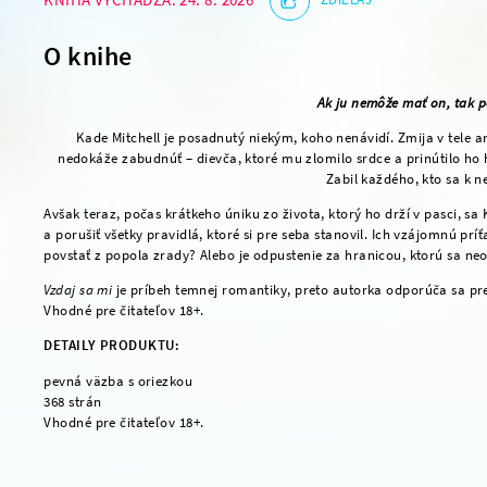
O knihe
Ak ju nemôže mať on, tak p
Kade Mitchell je posadnutý niekým, koho nenávidí. Zmija v tele a
nedokáže zabudnúť – dievča, ktoré mu zlomilo srdce a prinútilo ho 
Zabil každého, kto sa k nej
Avšak teraz, počas krátkeho úniku zo života, ktorý ho drží v pasci, sa
a porušiť všetky pravidlá, ktoré si pre seba stanovil. Ich vzájomnú prí
povstať z popola zrady? Alebo je odpustenie za hranicou, ktorú sa ne
Vzdaj sa mi
je príbeh temnej romantiky, preto autorka odporúča sa p
Vhodné pre čitateľov 18+.
DETAILY PRODUKTU:
pevná väzba s oriezkou
368 strán
Vhodné pre čitateľov 18+.