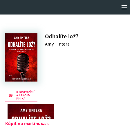
VYDAVATEĽSTVO MOTÝĽ
Odhalíte lož?
Amy Tintera
DOMOV
KNIHY
AUTORI
K DISPOZÍCIÍ
AJ AKO E-
KNIHA
O NÁS
PRIPRAVUJEME
Kúpiť na martinus.sk