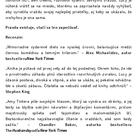
Odhalíte lož?
, Ben Owens, rozhodol vyšetriť Savvyinu vraždu. Lucy je
nútená vrátiť sa na miesto, ktorému sa zaprisahala navždy vyhýbať,
aby vyriešila vraždu svojej najlepšej priateľky, aj keby sa ukázalo, že
vrahyňou je ona sama.
Pravda existuje, stačí sa len započúvať.
Recenzie:
„Mimoriadne vydarené dielo na vysokej úrovni, balansujúce medzi
čiernou komédiou a temným trilerom.“
– Alex Michaelides, autor
bestselleru
New York Times
„Kniha je pútavá od prvej vety až do tej poslednej. Okrem toho, že ide
o prvotriednu záhadu plnú starostlivo rozvrhnutých zvratov, Lucy je
úžasná postava, divoká a vtipná, a ako sa ukáže, aj pekelne odvážna.
Ide o skvelú zábavu. Čitatelia sa nebudú vedieť od knihy odtrhnúť.“
–
Stephen King
„Amy Tintera píše svojským hlasom, ktorý sa vynára zo stránky, a jej
texty sa blyštia ostrými návratmi a štipľavými komentármi, pričom
majstrovsky splieta sieť tajomstiev a malomestských lží.
Bezkonkurenčne najzábavnejšie čítanie o vraždách, aké som kedy
zažila.“
– Chandler Baker, autorka bestselleru
The
Husbands
podľa
New York Times