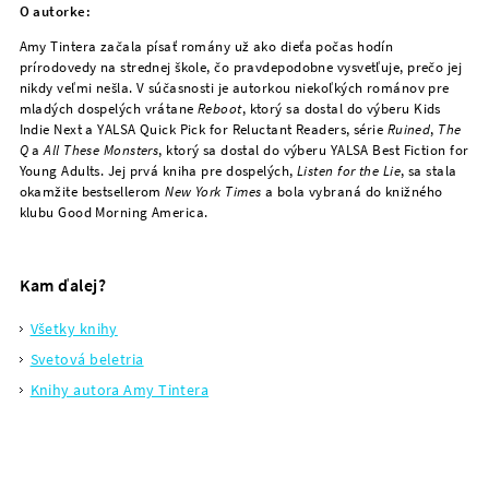
O autorke:
Amy Tintera začala písať romány už ako dieťa počas hodín
prírodovedy na strednej škole, čo pravdepodobne vysvetľuje, prečo jej
nikdy veľmi nešla. V súčasnosti je autorkou niekoľkých románov pre
mladých dospelých vrátane
Reboot
, ktorý sa dostal do výberu Kids
Indie Next a YALSA Quick Pick for Reluctant Readers, série
Ruined
,
The
Q
a
All These Monsters
, ktorý sa dostal do výberu YALSA Best Fiction for
Young Adults. Jej prvá kniha pre dospelých,
Listen for the Lie
, sa stala
okamžite bestsellerom
New York Times
a bola vybraná do knižného
klubu Good Morning America.
Kam ďalej?
Všetky knihy
Svetová beletria
Knihy autora Amy Tintera