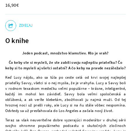
16,90€
NEWSLETTER
ZDIEĽAJ
O knihe
Jeden podcast, množstvo klamstiev. Kto je vrah?
Čo keby ste si mysleli, že ste zabili svoju najlepšiu priateľku? Čo
keby si to mysleli aj všetci ostatní? A čo keby na pravde nezáležalo?
Keď Lucy nájdu, ako sa túla po ceste celá od krvi svojej najlepšej
priateľky Savvy, všetci si o nej myslia, že je vrahyňa. Lucy a Savvy boli
v rodnom texaskom mestečku veľmi populárne – krásne, inteligentné,
každý im mohol len závidieť. Savvy bola veľmi spoločenská a
obľúbená, a ak veríte klebetám, zbožňovali ju najmä muži. Od tej
hroznej noci už prešli roky, ale Lucy si na ňu stále vôbec nespomína.
Odvtedy sa už presťahovala do Los Angeles a začala nový život.
Teraz sa však neuveriteľne dobre vyzerajúci moderátor v druhej sérii
svojho ohromne populárneho podcastu o skutočných zločinoch