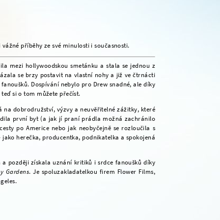
žné příběhy ze své minulosti i současnosti.
la mezi hollywoodskou smetánku a stala se jednou z
zala se brzy postavit na vlastní nohy a již ve čtrnácti
óny fanoušků. Dospívání nebylo pro Drew snadné, ale díky
 teď si o tom můžete přečíst.
 na dobrodružství, výzvy a neuvěřitelné zážitky, které
dila první byt (a jak jí praní prádla možná zachránilo
esty po Americe nebo jak neobyčejně se rozloučila s
 - jako herečka, producentka, podnikatelka a spokojená
 později získala uznání kritiků i srdce fanoušků díky
ey Gardens
. Je spoluzakladatelkou firem Flower Films,
geles.