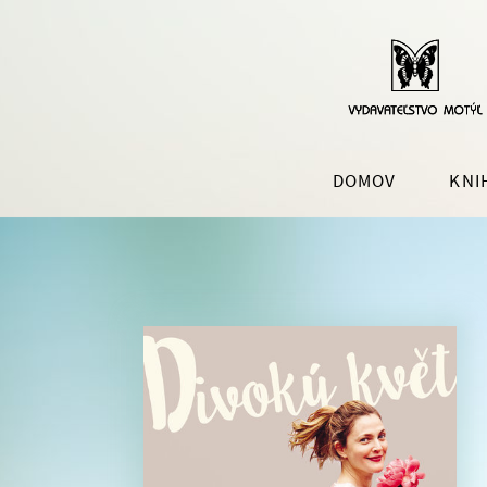
DOMOV
KNI
SLOVENSKÁ BELETRIA
POPU
LITE
ROMÁNY
ROZVO
HISTORICKÉ ROMÁNY
ZDRAV
ŠPORT
AUTOB