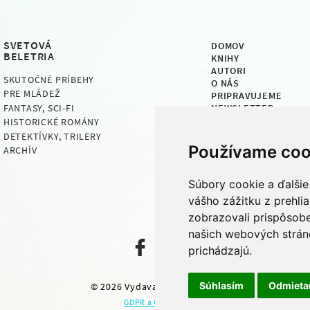
SVETOVÁ
DOMOV
BELETRIA
KNIHY
AUTORI
SKUTOČNÉ PRÍBEHY
O NÁS
PRE MLÁDEŽ
PRIPRAVUJEME
NEWSLETTER
FANTASY, SCI-FI
HISTORICKÉ ROMÁNY
DETEKTÍVKY, TRILERY
Používame coo
ARCHÍV
Súbory cookie a ďalšie
vášho zážitku z prehli
zobrazovali prispôsobe
našich webových stráno
prichádzajú.
Súhlasím
Odmiet
© 2026
Vydavateľstvo Motýľ
GDPR a Cookies