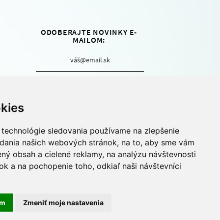
ODOBERAJTE NOVINKY E-
MAILOM:
Áno, chcem sa prihlásiť na
odber...
kies
 technológie sledovania používame na zlepšenie
Buďte vždy informovaní o novinkách
adania našich webových stránok, na to, aby sme vám
z vydavateľstva Motýľ. Zadajte vašu
e-mailovú adresu a pridajte sa tak do
ný obsah a cielené reklamy, na analýzu návštevnosti
nášho newsletteru.
k a na pochopenie toho, odkiaľ naši návštevníci
am
Zmeniť moje nastavenia