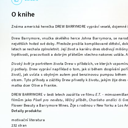
O knihe
Známa americká herečka DREW BARRYMORE vypráví veselé, dojemné i vá
Drew Barrymore, vnučka skvělého herce Johna Barrymora, se narodi
největších hvězd své doby. Přestože prožila komplikované dětství, doká
letech se nechala zplnoletnit. Její život a kariéru dnes obdivují mili
trpělivosti, pracovitosti a dobrým přátelům všechno nakonec ustála. A
Divoký květ
je portrétem života Drew v příbězích, ve kterých vzpomíná
ji potkaly. Drew vypráví například o tom, jak si během dospívání poří
život), jak uvízla s obytným autem pod benzinovou pumpou během c
otcem. Tyto příhody a zážitky Drew přivedly k životu, jakým žije dnes
matka dcer Olive a Frankie.
DREW BARRYMORE v šesti letech zazářila ve filmu
E.T.
- mimozemšťan a
filmům jako
Píseň pro nevěstu
,
Věčný příběh
,
Charlieho andílci
či
Gr
Flower Beauty a Barrymore Wines. Žije s rodinou v New Yorku a Los An
Detaily produktu:
motivační literatura
232 stran