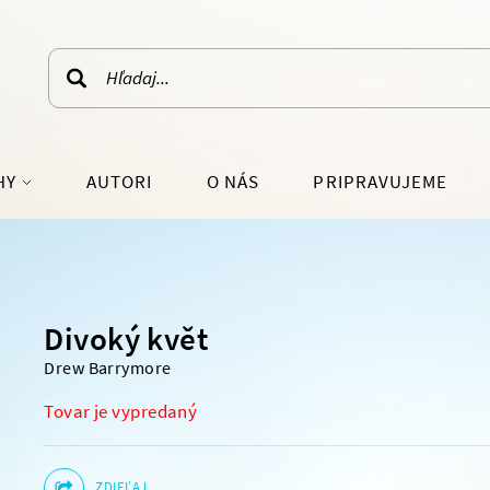
HY
AUTORI
O NÁS
PRIPRAVUJEME
LÁRNO-NÁUČNÁ
SVETOVÁ BELETRIA
RATÚRA
SKUTOČNÉ PRÍBEHY
Divoký květ
J OSOBNOSTI
PRE MLÁDEŽ
Drew Barrymore
IE A ŽIVOTNÝ ŠTÝL
FANTASY, SCI-FI
HISTORICKÉ ROMÁNY
Tovar je vypredaný
IOGRAFIE
DETEKTÍVKY, TRILERY
ARCHÍV
ZDIEĽAJ