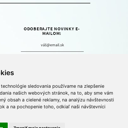
ODOBERAJTE NOVINKY E-
MAILOM:
Áno, chcem sa prihlásiť na
odber...
kies
 technológie sledovania používame na zlepšenie
Buďte vždy informovaní o novinkách
adania našich webových stránok, na to, aby sme vám
z vydavateľstva Motýľ. Zadajte vašu
ný obsah a cielené reklamy, na analýzu návštevnosti
e-mailovú adresu a pridajte sa tak do
nášho newsletteru.
k a na pochopenie toho, odkiaľ naši návštevníci
am
Zmeniť moje nastavenia