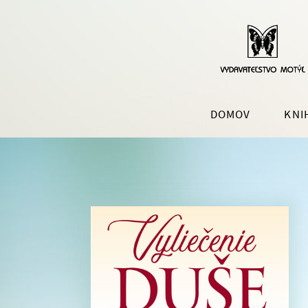
DOMOV
KNI
SLOVENSKÁ BELETRIA
POPU
LITE
ROMÁNY
ROZVO
HISTORICKÉ ROMÁNY
ZDRAV
ŠPORT
AUTOB