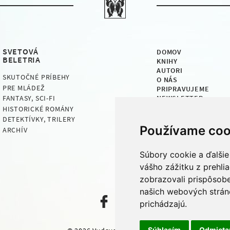
SVETOVÁ
DOMOV
BELETRIA
KNIHY
AUTORI
SKUTOČNÉ PRÍBEHY
O NÁS
PRE MLÁDEŽ
PRIPRAVUJEME
NEWSLETTER
FANTASY, SCI-FI
HISTORICKÉ ROMÁNY
DETEKTÍVKY, TRILERY
Používame coo
ARCHÍV
Súbory cookie a ďalšie
vášho zážitku z prehli
zobrazovali prispôsobe
našich webových stráno
prichádzajú.
Súhlasím
Odmiet