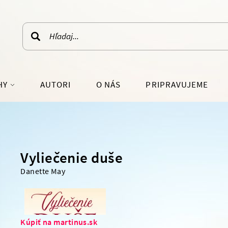
HY
AUTORI
O NÁS
PRIPRAVUJEME
LÁRNO-NÁUČNÁ
SVETOVÁ BELETRIA
RATÚRA
SKUTOČNÉ PRÍBEHY
Vyliečenie duše
J OSOBNOSTI
PRE MLÁDEŽ
Danette May
IE A ŽIVOTNÝ ŠTÝL
FANTASY, SCI-FI
HISTORICKÉ ROMÁNY
IOGRAFIE
DETEKTÍVKY, TRILERY
ARCHÍV
Kúpiť na martinus.sk