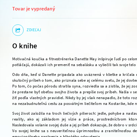
Tovar je vypredaný
ZDIEĽAJ
O knihe
Motivačná koučka a fitnestrénerka Danette May inšpiruje ľudí po celom 
potláčajú, dokázali ich premeniť na sebalásku a vyliečili tak svoje telo
Odo dňa, keď si Danette pripadala ako uväznená v klietke a kričala d
skutočný príbeh o tom, ako priznala sebe aj celému svetu, že jej dovteda
Po tom, čo počas pôrodu stratila syna, rozviedla sa a zistila, že jej 
že prestane byť obeťou svojho života a prepíše svoj príbeh. Našla v se
žiť podľa vlastných pravidiel. Nikdy by jej však nenapadlo, že toto ro
na nezabudnuteľnú cestu za posvätným liečiteľom na Kostarike, kde n
Svoj život založila na troch liečivých pilieroch: jedle, pohybe a nasta
reality, ako aj základom jej vízie a práce, prostredníctvom ktor
Nasledovala volanie svojej duše a jej príbeh dokazuje, že dobro v sr
Vo svojej knihe sa s neuveriteľnou úprimnosťou a zraniteľnosťou del
emocionálneho naplnenia a hlbokého odpustenia.