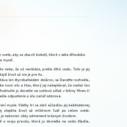
svete, aby sa zbavili bolestí, ktoré v sebe dlhodobo
 a myseľ.
o neba, že už nevládze, prešla dlhú cestu. Toto je jej
jší život už nie je pre ňu.
zostáva len štyridsaťsedem dolárov, sa Danette rozhodla,
be novú silu a hlas, ktorý jej našepkával, že nastal čas
zhodnutie ju dovedie na svetovú súťaž v bikiny fitnes či
ašla odpustenie a silu začať odznova.
vení mysle. Všetky tri sa stali súčasťou jej každodennej
ej zlepšila život už miliónom ľudí po celom svete.
dci je nakoniec vždy odmenené krásnym životom.
í o svoju pravdu, ktorá ju doviedla na cestu šťastia,