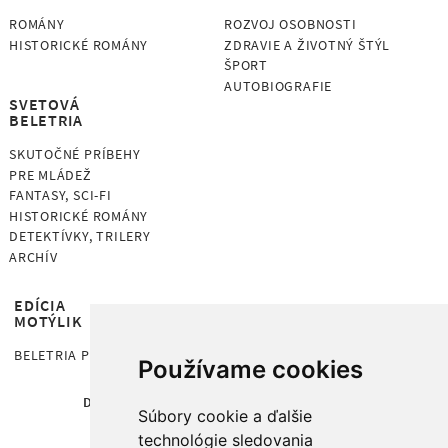
ROMÁNY
ROZVOJ OSOBNOSTI
HISTORICKÉ ROMÁNY
ZDRAVIE A ŽIVOTNÝ ŠTÝL
ŠPORT
AUTOBIOGRAFIE
SVETOVÁ
BELETRIA
SKUTOČNÉ PRÍBEHY
PRE MLÁDEŽ
FANTASY, SCI-FI
HISTORICKÉ ROMÁNY
DETEKTÍVKY, TRILERY
ARCHÍV
EDÍCIA
MOTÝLIK
BELETRIA PRE DETI OD 7 ROKOV
Používame cookies
DOMOV
KNIHY
AUTORI
O NÁS
Súbory cookie a ďalšie
PRIPRAVUJEME
NEWSLETTER
technológie sledovania