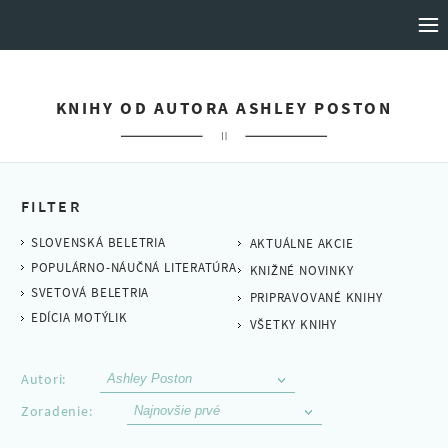
VYDAVATEĽSTVO MOTÝĽ
KNIHY OD AUTORA ASHLEY POSTON
DOMOV
FILTER
SLOVENSKÁ BELETRIA
AKTUÁLNE AKCIE
KNIHY
POPULÁRNO-NÁUČNÁ LITERATÚRA
KNIŽNÉ NOVINKY
SVETOVÁ BELETRIA
PRIPRAVOVANÉ KNIHY
AUTORI
EDÍCIA MOTÝLIK
VŠETKY KNIHY
O NÁS
Autori:
Zoradenie:
PRIPRAVUJEME