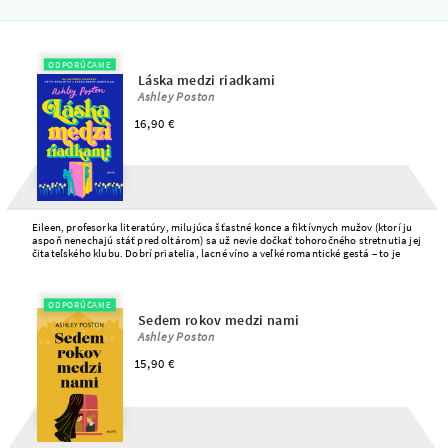
NEWSLETTER
ODPORÚČAME
Láska medzi riadkami
Ashley Poston
16,90 €
Eileen, profesorka literatúry, milujúca šťastné konce a fiktívnych mužov (ktorí ju
aspoň nenechajú stáť pred oltárom) sa už nevie dočkať tohoročného stretnutia jej
čitateľského klubu. Dobrí priatelia, lacné víno a veľké romantické gestá – to je
presne to, čo teraz potrebuje.
ODPORÚČAME
Sedem rokov medzi nami
Ashley Poston
15,90 €