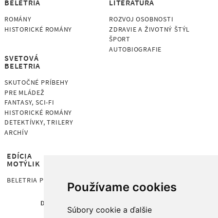
BELETRIA
LITERATÚRA
ROMÁNY
ROZVOJ OSOBNOSTI
HISTORICKÉ ROMÁNY
ZDRAVIE A ŽIVOTNÝ ŠTÝL
ŠPORT
AUTOBIOGRAFIE
SVETOVÁ
BELETRIA
SKUTOČNÉ PRÍBEHY
PRE MLÁDEŽ
FANTASY, SCI-FI
HISTORICKÉ ROMÁNY
DETEKTÍVKY, TRILERY
ARCHÍV
EDÍCIA
MOTÝLIK
BELETRIA PRE DETI OD 7 ROKOV
Používame cookies
DOMOV
KNIHY
AUTORI
O NÁS
Súbory cookie a ďalšie