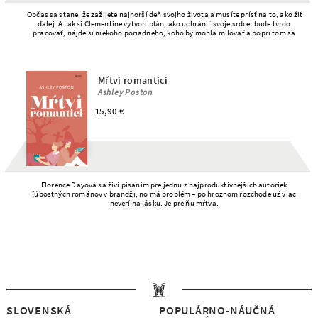
Občas sa stane, že zažijete najhorší deň svojho života a musíte prísť na to, ako žiť
ďalej. A tak si Clementine vytvorí plán, ako uchrániť svoje srdce: bude tvrdo
pracovať, nájde si niekoho poriadneho, koho by mohla milovať a popri tom sa
posnaží nezabudnúť na svoje sny.
Mŕtvi romantici
Ashley Poston
15,90 €
Florence Dayová sa živí písaním pre jednu z najproduktívnejších autoriek
ľúbostných románov v brandži, no má problém – po hroznom rozchode už viac
neverí na lásku. Je pre ňu mŕtva.
SLOVENSKÁ
POPULÁRNO-NÁUČNÁ