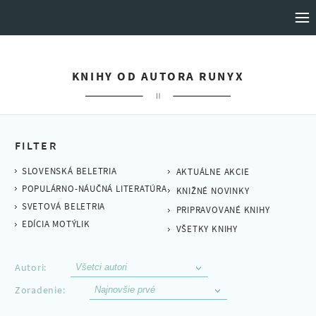
VYDAVATEĽSTVO MOTÝĽ
KNIHY OD AUTORA RUNYX
DOMOV
FILTER
SLOVENSKÁ BELETRIA
AKTUÁLNE AKCIE
KNIHY
POPULÁRNO-NÁUČNÁ LITERATÚRA
KNIŽNÉ NOVINKY
SVETOVÁ BELETRIA
PRIPRAVOVANÉ KNIHY
AUTORI
EDÍCIA MOTÝLIK
VŠETKY KNIHY
O NÁS
Autori:
Zoradenie:
PRIPRAVUJEME