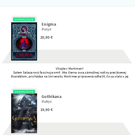
NEWSLETTER
ODPORÚČAME
Enigma
Runyx
20,90 €
Vitajte v Mortimeri!
Salem Salazarovú fascinuje smrť. Ako čierna ovca zámožnej rodiny preslávenej
škandálom, prichádza na Univerzitu Mortimer pripravená odhaliť, čo sa stalo s jej
staršou sestrou
ODPORÚČAME
Gothikana
RuNyx
19,90 €