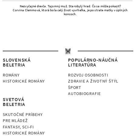
Nezvyčajné dievča. Tajomný muž. Starobylý hrad. Čo sa môže pokaziť?
Corvina Clemmová, ktorá bola celý život vyvrheľka, je po strate matky v úplných
koncoch.
SLOVENSKÁ
POPULÁRNO-NÁUČNÁ
BELETRIA
LITERATÚRA
ROMÁNY
ROZVOJ OSOBNOSTI
HISTORICKÉ ROMÁNY
ZDRAVIE A ŽIVOTNÝ ŠTÝL
ŠPORT
AUTOBIOGRAFIE
SVETOVÁ
BELETRIA
SKUTOČNÉ PRÍBEHY
PRE MLÁDEŽ
FANTASY, SCI-FI
HISTORICKÉ ROMÁNY