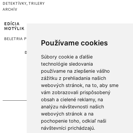
DETEKTÍVKY, TRILERY
ARCHÍV
EDÍCIA
MOTÝLIK
BELETRIA PRE DETI OD 7 ROKOV
Používame cookies
DOMOV
KNIHY
AUTORI
O NÁS
Súbory cookie a ďalšie
PRIPRAVUJEME
NEWSLETTER
technológie sledovania
používame na zlepšenie vášho
zážitku z prehliadania našich
ODOBERAJTE NOVINKY E-MAILOM:
webových stránok, na to, aby sme
vám zobrazovali prispôsobený
obsah a cielené reklamy, na
analýzu návštevnosti našich
Áno, chcem sa prihlásiť na odber...
webových stránok a na
pochopenie toho, odkiaľ naši
návštevníci prichádzajú.